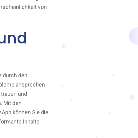
hrscheinlichkeit von
 und
ie durch den
robleme ansprechen
rtrauen und
. Mit den
sApp können Sie die
formante Inhalte