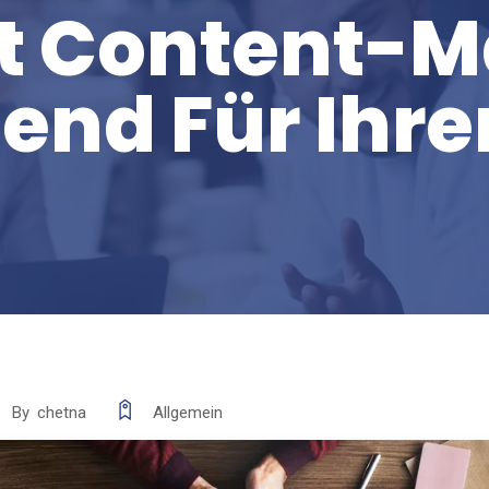
t Content-M
end Für Ihre
By
chetna
Allgemein