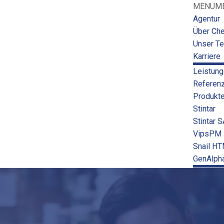
MENU
M
Agentur
Über Ch
Unser T
Karriere
Leistung
Referen
Produkt
Stintar
Stintar 
VipsPM
Snail H
GenAlph