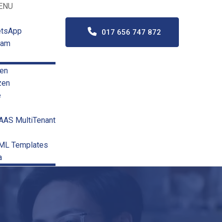
ENU
etsApp
017 656 747 872
eam
en
zen
e
SAAS MultiTenant
TML Templates
a